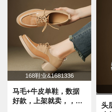
168鞋业&1681336
马毛+牛皮单鞋，数据
好款，上架就卖，，里
头
外全皮单鞋