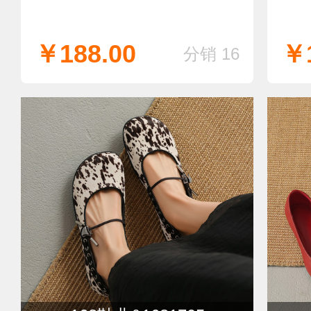
￥188.00
￥1
分销 16