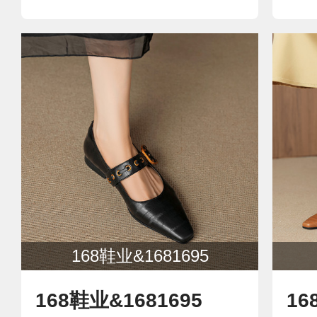
168鞋业&1681695
168鞋业&1681695
16