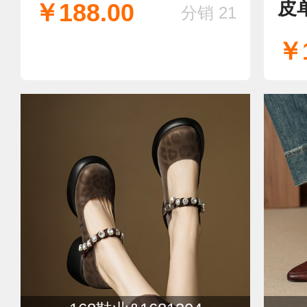
皮
￥188.00
分销 21
￥1