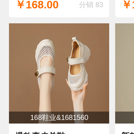
￥168.00
￥1
分销 83
168鞋业&1681560