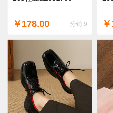
￥178.00
￥1
分销 9