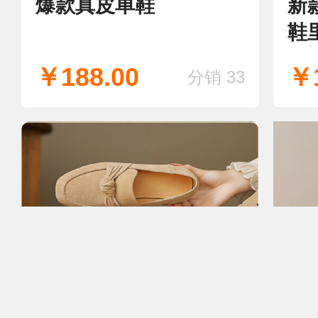
爆款真皮单鞋
新
鞋
￥188.00
￥1
分销 33