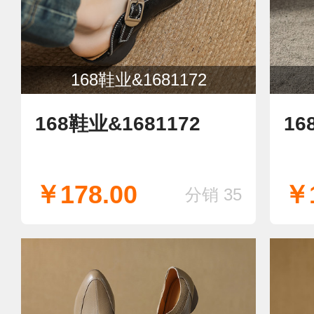
168鞋业&1681172
168鞋业&1681172
16
￥178.00
￥1
分销 35