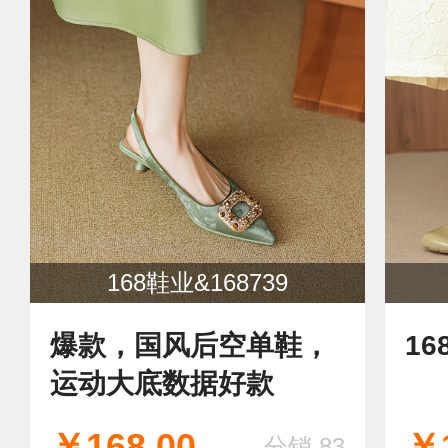
168鞋业&168739
爆款，国风后空单鞋，
16
运动大底数据好款
￥168.00
￥1
分销 83